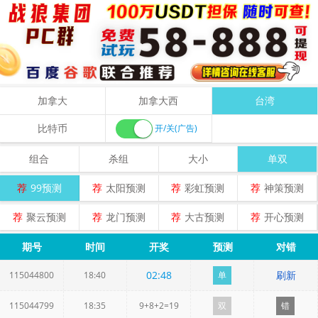
加拿大
加拿大西
台湾
比特币
开/关(广告)
组合
杀组
大小
单双
荐
99预测
荐
太阳预测
荐
彩虹预测
荐
神策预测
荐
聚云预测
荐
龙门预测
荐
大古预测
荐
开心预测
期号
时间
开奖
预测
对错
02
:
48
刷新
115044800
18:40
单
115044799
18:35
9+8+2=19
双
错