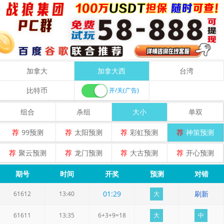
加拿大
加拿大西
台湾
比特币
开/关(广告)
组合
杀组
大小
单双
荐
99预测
荐
太阳预测
荐
彩虹预测
荐
神策预测
荐
聚云预测
荐
龙门预测
荐
大古预测
荐
开心预测
期号
时间
开奖
预测
对错
01
:
28
刷新
61612
13:40
大
61611
13:35
6+3+9=18
大
中