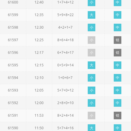
61600
12:40
1+7+4=12
小
中
61599
12:35
5+9+8=22
大
中
61598
12:30
4+2+1=7
小
中
61597
12:25
8+6+4=18
小
错
61596
12:17
6+7+4=17
小
错
61595
12:15
0+5+9=14
大
中
61594
12:10
1+0+6=7
小
中
61593
12:05
5+7+0=12
小
中
61592
12:00
2+8+0=10
小
中
61591
11:53
8+2+4=14
小
错
61590
11:50
5+7+4=16
大
中