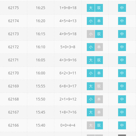
62175
16:25
1+9+8=18
大
双
中
62174
16:20
4+5+4=13
小
单
中
62173
16:15
4+9+5=18
小
双
中
62172
16:10
5+0+3=8
小
单
中
62171
16:05
4+3+9=16
大
双
中
62170
16:00
6+2+3=11
小
单
中
62169
15:55
6+8+3=17
大
双
中
62168
15:50
2+1+9=12
小
单
中
62167
15:45
1+8+7=16
大
单
中
62166
15:40
0+0+4=4
大
双
中