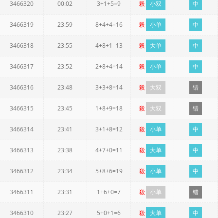
3466320
00:02
3+1+5=9
殺
小双
中
3466319
23:59
8+4+4=16
殺
小单
中
3466318
23:55
4+8+1=13
殺
大单
中
3466317
23:52
2+8+4=14
殺
小单
中
3466316
23:48
3+3+8=14
殺
大双
错
3466315
23:45
1+8+9=18
殺
大双
错
3466314
23:41
3+1+8=12
殺
小单
中
3466313
23:38
4+7+0=11
殺
大单
中
3466312
23:34
5+8+6=19
殺
小单
中
3466311
23:31
1+6+0=7
殺
小单
错
3466310
23:27
5+0+1=6
殺
大单
中