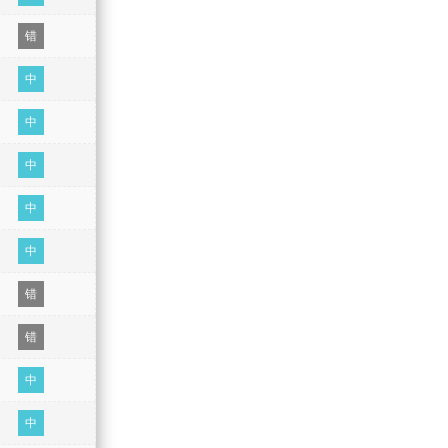
错
中
中
中
中
中
错
错
中
中