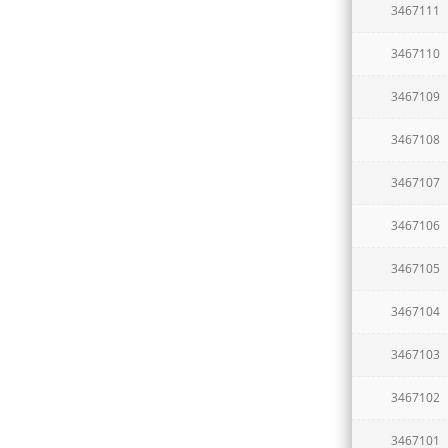
3467111
3467110
3467109
3467108
3467107
3467106
3467105
3467104
3467103
3467102
3467101