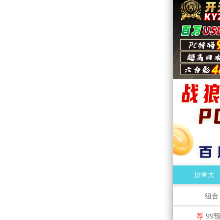
加拿大
组合
荐
99