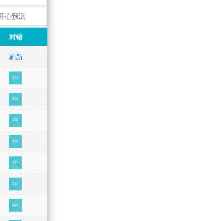
开心预测
对错
刷新
中
中
中
中
中
中
中