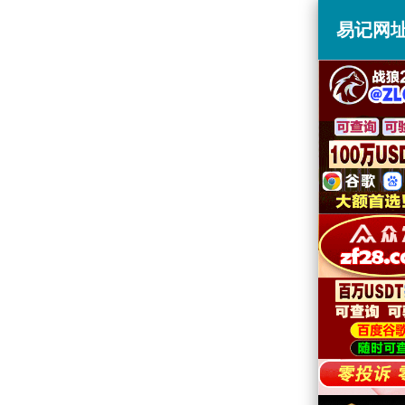
易记网址：