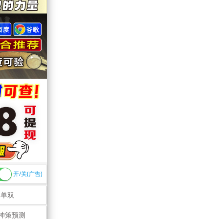
开/关(广告)
单双
神策预测