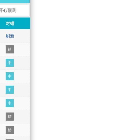
开心预测
对错
刷新
错
中
中
中
中
错
错