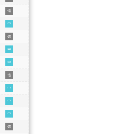
错
中
错
中
中
错
中
中
中
错