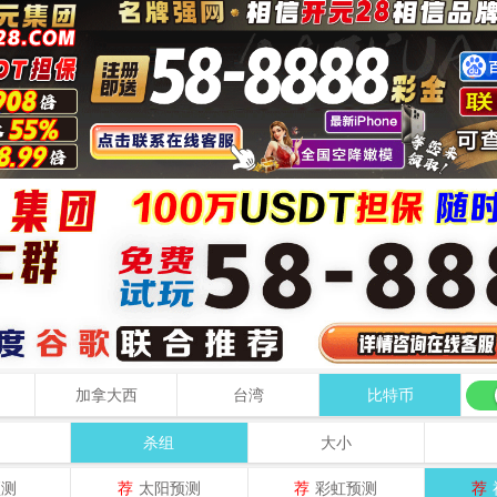
加拿大西
台湾
比特币
杀组
大小
预测
荐
太阳预测
荐
彩虹预测
荐