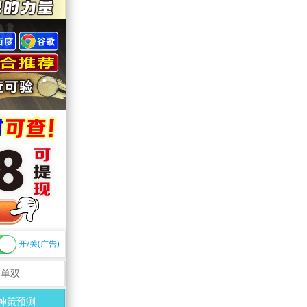
开/关(广告)
单双
神策预测