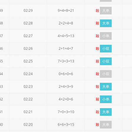
49
02:29
9+4+8=21
殺
大单
48
02:28
2+2+4=8
殺
大单
47
02:27
4+4+5=13
殺
小单
46
02:26
2+1+4=7
殺
小双
45
02:25
7+3+3=13
殺
小双
44
02:24
0+6+0=6
殺
小双
43
02:23
2+4+3=9
殺
大单
42
02:22
4+2+0=6
殺
小单
41
02:21
7+0+3=10
殺
大单
40
02:20
6+6+3=15
殺
大单