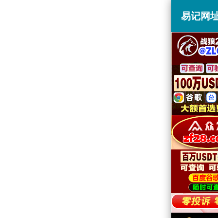
易记网址：