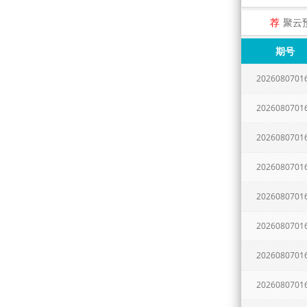
荐
聚云
期号
2026080701
2026080701
2026080701
2026080701
2026080701
2026080701
2026080701
2026080701