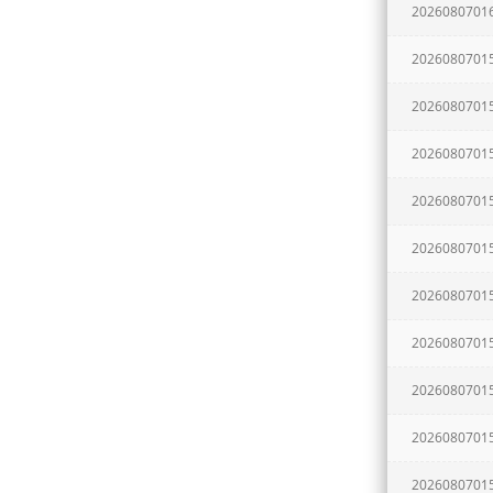
2026080701
2026080701
2026080701
2026080701
2026080701
2026080701
2026080701
2026080701
2026080701
2026080701
2026080701