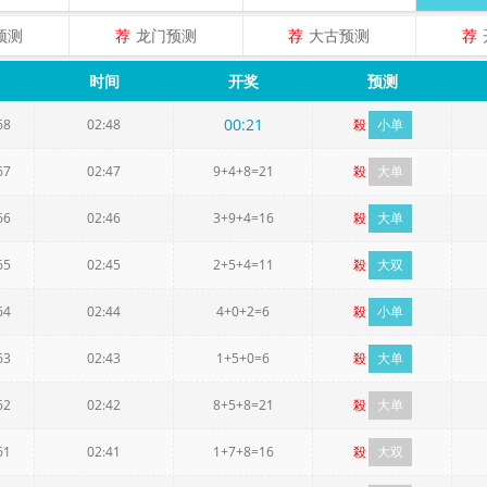
预测
荐
龙门预测
荐
大古预测
荐
时间
开奖
预测
00
:
21
68
02:48
殺
小单
67
02:47
9+4+8=21
殺
大单
66
02:46
3+9+4=16
殺
大单
65
02:45
2+5+4=11
殺
大双
64
02:44
4+0+2=6
殺
小单
63
02:43
1+5+0=6
殺
大单
62
02:42
8+5+8=21
殺
大单
61
02:41
1+7+8=16
殺
大双