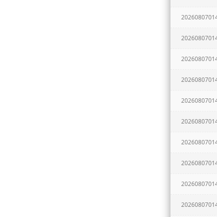
2026080701
2026080701
2026080701
2026080701
2026080701
2026080701
2026080701
2026080701
2026080701
2026080701