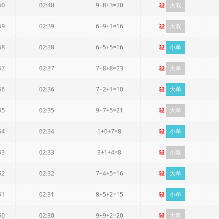
60
02:40
9+8+3=20
殺
大双
59
02:39
6+9+1=16
殺
大双
58
02:38
6+5+5=16
殺
小单
57
02:37
7+8+8=23
殺
大单
56
02:36
7+2+1=10
殺
大单
55
02:35
9+7+5=21
殺
大单
54
02:34
1+0+7=8
殺
小单
53
02:33
3+1+4=8
殺
小双
52
02:32
7+4+5=16
殺
大单
51
02:31
8+5+2=15
殺
小单
50
02:30
9+9+2=20
殺
大双