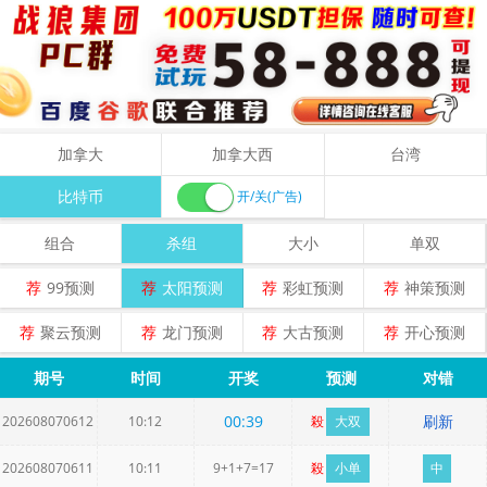
加拿大
加拿大西
台湾
比特币
开/关(广告)
组合
杀组
大小
单双
荐
99预测
荐
太阳预测
荐
彩虹预测
荐
神策预测
荐
聚云预测
荐
龙门预测
荐
大古预测
荐
开心预测
期号
时间
开奖
预测
对错
00
:
38
刷新
202608070612
10:12
殺
大双
202608070611
10:11
9+1+7=17
殺
小单
中