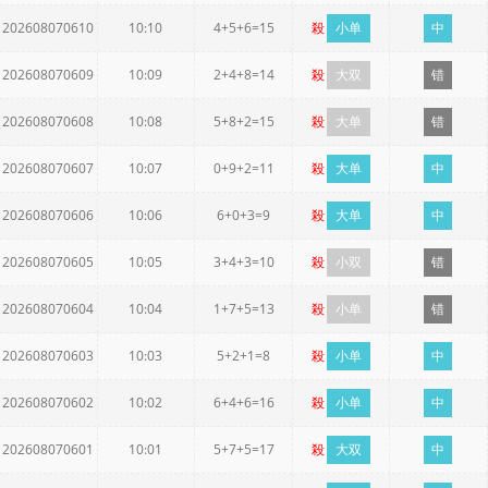
202608070610
10:10
4+5+6=15
殺
小单
中
202608070609
10:09
2+4+8=14
殺
大双
错
202608070608
10:08
5+8+2=15
殺
大单
错
202608070607
10:07
0+9+2=11
殺
大单
中
202608070606
10:06
6+0+3=9
殺
大单
中
202608070605
10:05
3+4+3=10
殺
小双
错
202608070604
10:04
1+7+5=13
殺
小单
错
202608070603
10:03
5+2+1=8
殺
小单
中
202608070602
10:02
6+4+6=16
殺
小单
中
202608070601
10:01
5+7+5=17
殺
大双
中