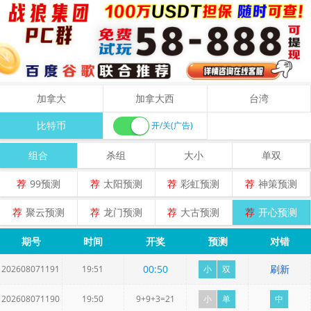
加拿大
加拿大西
台湾
比特币
开/关(广告)
组合
杀组
大小
单双
荐
99预测
荐
太阳预测
荐
彩虹预测
荐
神策预测
荐
聚云预测
荐
龙门预测
荐
大古预测
荐
开心预测
期号
时间
开奖
预测
对错
00
:
50
刷新
202608071191
19:51
小
双
202608071190
19:50
9+9+3=21
小
单
中