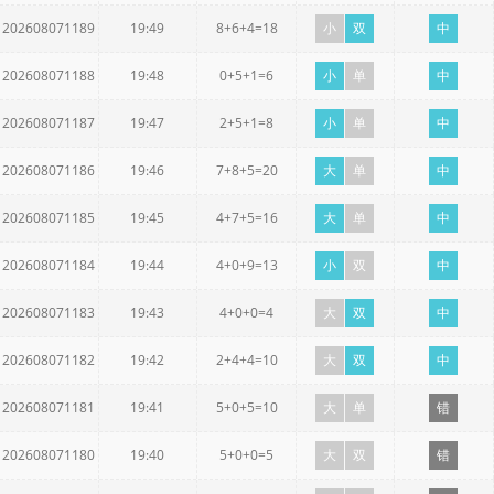
202608071189
19:49
8+6+4=18
小
双
中
202608071188
19:48
0+5+1=6
小
单
中
202608071187
19:47
2+5+1=8
小
单
中
202608071186
19:46
7+8+5=20
大
单
中
202608071185
19:45
4+7+5=16
大
单
中
202608071184
19:44
4+0+9=13
小
双
中
202608071183
19:43
4+0+0=4
大
双
中
202608071182
19:42
2+4+4=10
大
双
中
202608071181
19:41
5+0+5=10
大
单
错
202608071180
19:40
5+0+0=5
大
双
错